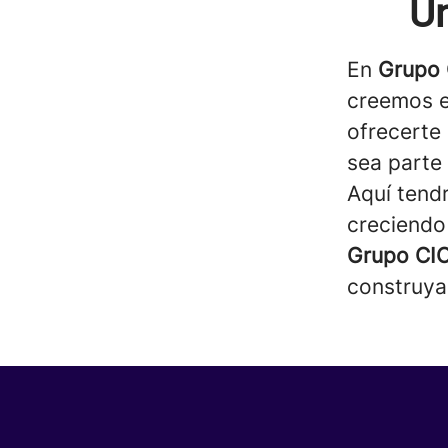
Un
En
Grupo
creemos e
ofrecerte
sea parte 
Aquí tendr
creciendo
Grupo CI
construyas