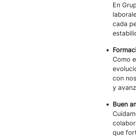
En Grup
laboral
cada pe
estabili
Formaci
Como em
evoluci
con nos
y avanz
Buen am
Cuidamo
colabor
que for