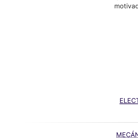
motiva
ELEC
MECÁN