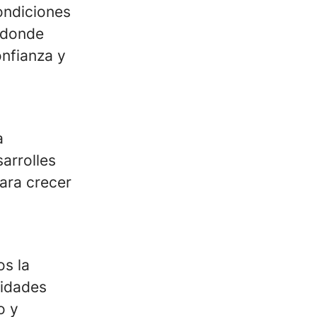
ondiciones
, donde
nfianza y
a
arrolles
ara crecer
s la
vidades
o y