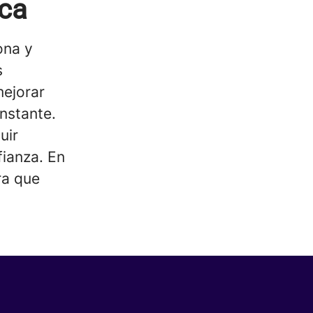
ica
ona y
s
mejorar
onstante.
uir
fianza. En
ra que