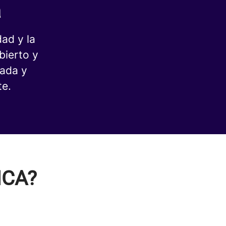
a
ad y la
bierto y
hada y
te.
ICA?