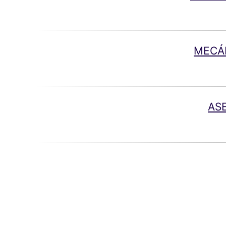
MECÁN
AS